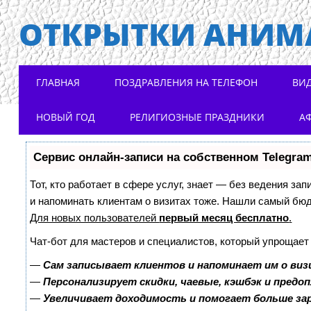
ОТКРЫТКИ АНИМ
Main menu
Skip to content
ГЛАВНАЯ
ПОЗДРАВЛЕНИЯ НА ТЕЛЕФОН
ВИ
НОВЫЙ ГОД
РЕЛИГИОЗНЫЕ ПРАЗДНИКИ
А
Сервис онлайн-записи на собственном Telegra
Тот, кто работает в сфере услуг, знает — без ведения зап
и напоминать клиентам о визитах тоже. Нашли самый бю
Для новых пользователей
первый месяц бесплатно
.
Чат-бот для мастеров и специалистов, который упрощает
—
Сам записывает клиентов и напоминает им о виз
—
Персонализирует скидки, чаевые, кэшбэк и предо
—
Увеличивает доходимость и помогает больше з