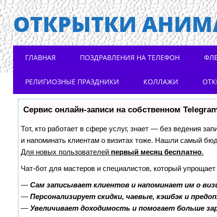
ОТКРЫТКИ АНИМ
Main menu
Skip to content
ГЛАВНАЯ
ПОЗДРАВЛЕНИЯ НА ТЕЛЕФОН
ФЛ
РЕЛИГИОЗНЫЕ ПРАЗДНИКИ
КОЛЛАЖИ
ОТК
Сервис онлайн-записи на собственном Telegra
Тот, кто работает в сфере услуг, знает — без ведения зап
и напоминать клиентам о визитах тоже. Нашли самый бю
Для новых пользователей
первый месяц бесплатно
.
Чат-бот для мастеров и специалистов, который упрощает
—
Сам записывает клиентов и напоминает им о виз
—
Персонализирует скидки, чаевые, кэшбэк и предо
—
Увеличивает доходимость и помогает больше з