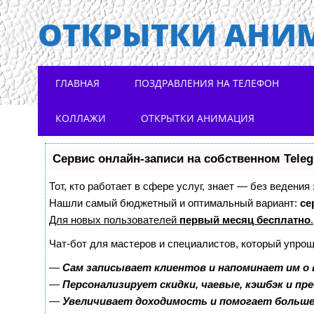
ОТКРЫТКИ АНИ
Main menu
Skip to content
ГЛАВНАЯ
ПОЗДРАВЛЕНИЯ НА ТЕЛЕФОН
КОЛЛАЖИ
ОТКРЫТКИ АНИМАЦИЯ
Сервис онлайн-записи на собственном Tele
Тот, кто работает в сфере услуг, знает — без ведения
Нашли самый бюджетный и оптимальный вариант:
се
Для новых пользователей
первый месяц бесплатно
.
Чат-бот для мастеров и специалистов, который упрощ
—
Сам записывает клиентов и напоминает им о 
—
Персонализирует скидки, чаевые, кэшбэк и пр
—
Увеличивает доходимость и помогает больш