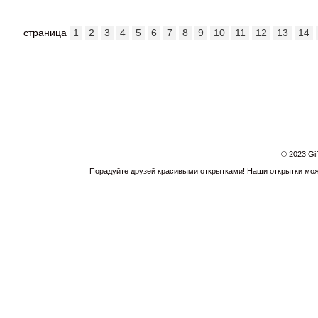
страница
1
2
3
4
5
6
7
8
9
10
11
12
13
14
© 2023 Gi
Порадуйте друзей красивыми открытками! Наши открытки можн