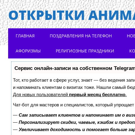
ОТКРЫТКИ АНИМ
Main menu
Skip to content
ГЛАВНАЯ
ПОЗДРАВЛЕНИЯ НА ТЕЛЕФОН
НО
АФОРИЗМЫ
РЕЛИГИОЗНЫЕ ПРАЗДНИКИ
К
Сервис онлайн-записи на собственном Telegra
Тот, кто работает в сфере услуг, знает — без ведения зап
и напоминать клиентам о визитах тоже. Нашли самый бю
Для новых пользователей
первый месяц бесплатно
.
Чат-бот для мастеров и специалистов, который упрощает
—
Сам записывает клиентов и напоминает им о виз
—
Персонализирует скидки, чаевые, кэшбэк и предо
—
Увеличивает доходимость и помогает больше з