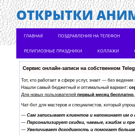
ОТКРЫТКИ АНИ
Main menu
Skip to content
ГЛАВНАЯ
ПОЗДРАВЛЕНИЯ НА ТЕЛЕФОН
РЕЛИГИОЗНЫЕ ПРАЗДНИКИ
КОЛЛАЖИ
Сервис онлайн-записи на собственном Tele
Тот, кто работает в сфере услуг, знает — без ведения
Нашли самый бюджетный и оптимальный вариант:
се
Для новых пользователей
первый месяц бесплатно
.
Чат-бот для мастеров и специалистов, который упрощ
—
Сам записывает клиентов и напоминает им о 
—
Персонализирует скидки, чаевые, кэшбэк и пр
—
Увеличивает доходимость и помогает больш