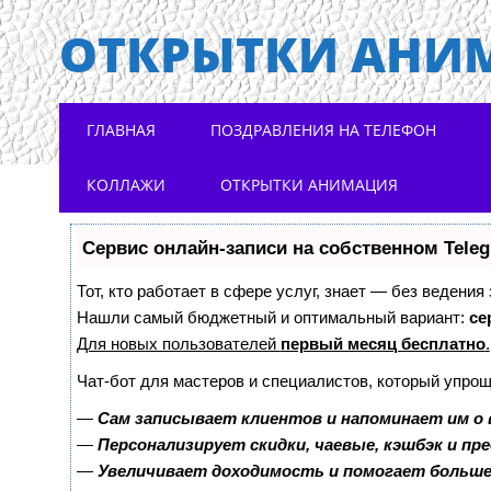
ОТКРЫТКИ АНИ
Main menu
Skip to content
ГЛАВНАЯ
ПОЗДРАВЛЕНИЯ НА ТЕЛЕФОН
КОЛЛАЖИ
ОТКРЫТКИ АНИМАЦИЯ
Сервис онлайн-записи на собственном Tele
Тот, кто работает в сфере услуг, знает — без ведения
Нашли самый бюджетный и оптимальный вариант:
се
Для новых пользователей
первый месяц бесплатно
.
Чат-бот для мастеров и специалистов, который упрощ
—
Сам записывает клиентов и напоминает им о 
—
Персонализирует скидки, чаевые, кэшбэк и пр
—
Увеличивает доходимость и помогает больш