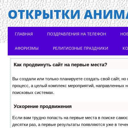
ОТКРЫТКИ АНИМ
Main menu
Skip to content
ГЛАВНАЯ
ПОЗДРАВЛЕНИЯ НА ТЕЛЕФОН
НО
АФОРИЗМЫ
РЕЛИГИОЗНЫЕ ПРАЗДНИКИ
К
Как продвинуть сайт на первые места?
Вы создали или только планируете создать свой сайт, но 
процесс, а целый комплекс мероприятий, направленных н
поисковых системах.
Ускорение продвижения
Если вам трудно попасть на первые места в поиске само
десятки раз, а первые результаты появляются уже в течен