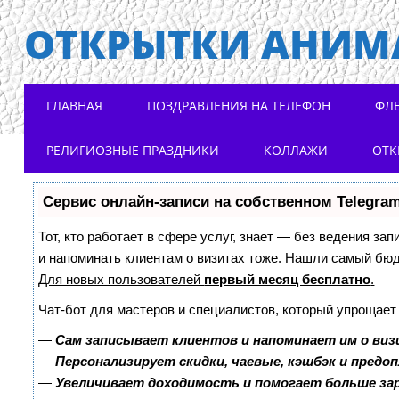
ОТКРЫТКИ АНИМ
Main menu
Skip to content
ГЛАВНАЯ
ПОЗДРАВЛЕНИЯ НА ТЕЛЕФОН
ФЛ
РЕЛИГИОЗНЫЕ ПРАЗДНИКИ
КОЛЛАЖИ
ОТК
Сервис онлайн-записи на собственном Telegra
Тот, кто работает в сфере услуг, знает — без ведения зап
и напоминать клиентам о визитах тоже. Нашли самый бю
Для новых пользователей
первый месяц бесплатно
.
Чат-бот для мастеров и специалистов, который упрощает
—
Сам записывает клиентов и напоминает им о виз
—
Персонализирует скидки, чаевые, кэшбэк и предо
—
Увеличивает доходимость и помогает больше з