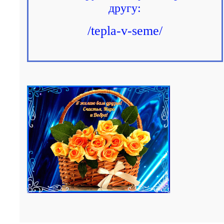
другу:
/tepla-v-seme/