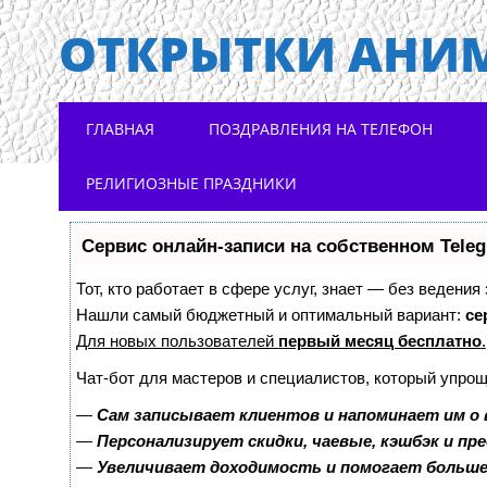
ОТКРЫТКИ АНИ
Main menu
Skip to content
ГЛАВНАЯ
ПОЗДРАВЛЕНИЯ НА ТЕЛЕФОН
РЕЛИГИОЗНЫЕ ПРАЗДНИКИ
Сервис онлайн-записи на собственном Tele
Тот, кто работает в сфере услуг, знает — без ведения
Нашли самый бюджетный и оптимальный вариант:
се
Для новых пользователей
первый месяц бесплатно
.
Чат-бот для мастеров и специалистов, который упрощ
—
Сам записывает клиентов и напоминает им о 
—
Персонализирует скидки, чаевые, кэшбэк и пр
—
Увеличивает доходимость и помогает больш