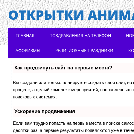
ОТКРЫТКИ АНИМ
Main menu
Skip to content
ГЛАВНАЯ
ПОЗДРАВЛЕНИЯ НА ТЕЛЕФОН
НО
АФОРИЗМЫ
РЕЛИГИОЗНЫЕ ПРАЗДНИКИ
К
Как продвинуть сайт на первые места?
Вы создали или только планируете создать свой сайт, но 
процесс, а целый комплекс мероприятий, направленных н
поисковых системах.
Ускорение продвижения
Если вам трудно попасть на первые места в поиске само
десятки раз, а первые результаты появляются уже в течен