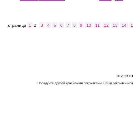
страница
1
2
3
4
5
6
7
8
9
10
11
12
13
14
© 2023 Gi
Порадуйте друзей красивыми открытками! Наши открытки можн