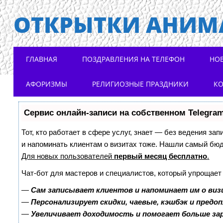
ОТКРЫТКИ АНИМ
Main menu
Skip to content
ГЛАВНАЯ
ПОЗДРАВЛЕНИЯ НА ТЕЛЕФОН
НО
АФОРИЗМЫ
РЕЛИГИОЗНЫЕ ПРАЗДНИКИ
К
Сервис онлайн-записи на собственном Telegra
Тот, кто работает в сфере услуг, знает — без ведения зап
и напоминать клиентам о визитах тоже. Нашли самый бю
Для новых пользователей
первый месяц бесплатно
.
Чат-бот для мастеров и специалистов, который упрощает
—
Сам записывает клиентов и напоминает им о виз
—
Персонализирует скидки, чаевые, кэшбэк и предо
—
Увеличивает доходимость и помогает больше з