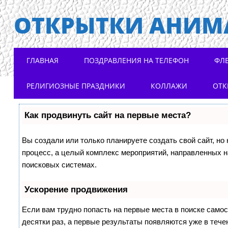
ОТКРЫТКИ АНИМ
Main menu
Skip to content
ГЛАВНАЯ
ПОЗДРАВЛЕНИЯ НА ТЕЛЕФОН
ФЛ
РЕЛИГИОЗНЫЕ ПРАЗДНИКИ
КОЛЛАЖИ
ОТК
Как продвинуть сайт на первые места?
Вы создали или только планируете создать свой сайт, но 
процесс, а целый комплекс мероприятий, направленных н
поисковых системах.
Ускорение продвижения
Если вам трудно попасть на первые места в поиске само
десятки раз, а первые результаты появляются уже в течен