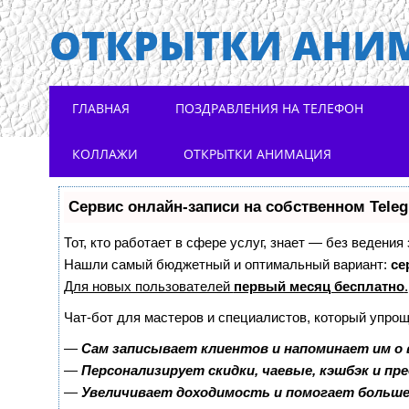
ОТКРЫТКИ АНИ
Main menu
Skip to content
ГЛАВНАЯ
ПОЗДРАВЛЕНИЯ НА ТЕЛЕФОН
КОЛЛАЖИ
ОТКРЫТКИ АНИМАЦИЯ
Сервис онлайн-записи на собственном Tele
Тот, кто работает в сфере услуг, знает — без ведения
Нашли самый бюджетный и оптимальный вариант:
се
Для новых пользователей
первый месяц бесплатно
.
Чат-бот для мастеров и специалистов, который упрощ
—
Сам записывает клиентов и напоминает им о 
—
Персонализирует скидки, чаевые, кэшбэк и пр
—
Увеличивает доходимость и помогает больш