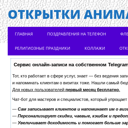
ОТКРЫТКИ АНИМ
Main menu
Skip to content
ГЛАВНАЯ
ПОЗДРАВЛЕНИЯ НА ТЕЛЕФОН
ФЛ
РЕЛИГИОЗНЫЕ ПРАЗДНИКИ
КОЛЛАЖИ
ОТК
Сервис онлайн-записи на собственном Telegra
Тот, кто работает в сфере услуг, знает — без ведения зап
и напоминать клиентам о визитах тоже. Нашли самый бю
Для новых пользователей
первый месяц бесплатно
.
Чат-бот для мастеров и специалистов, который упрощает
—
Сам записывает клиентов и напоминает им о виз
—
Персонализирует скидки, чаевые, кэшбэк и предо
—
Увеличивает доходимость и помогает больше з