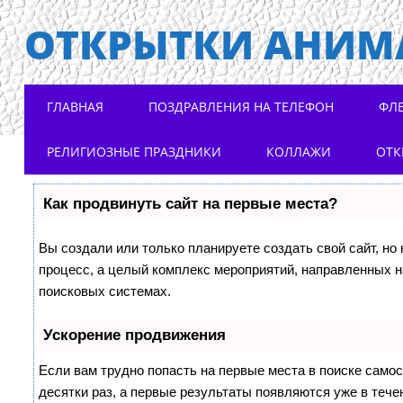
ОТКРЫТКИ АНИМ
Main menu
Skip to content
ГЛАВНАЯ
ПОЗДРАВЛЕНИЯ НА ТЕЛЕФОН
ФЛ
РЕЛИГИОЗНЫЕ ПРАЗДНИКИ
КОЛЛАЖИ
ОТК
Как продвинуть сайт на первые места?
Вы создали или только планируете создать свой сайт, но 
процесс, а целый комплекс мероприятий, направленных н
поисковых системах.
Ускорение продвижения
Если вам трудно попасть на первые места в поиске само
десятки раз, а первые результаты появляются уже в течен