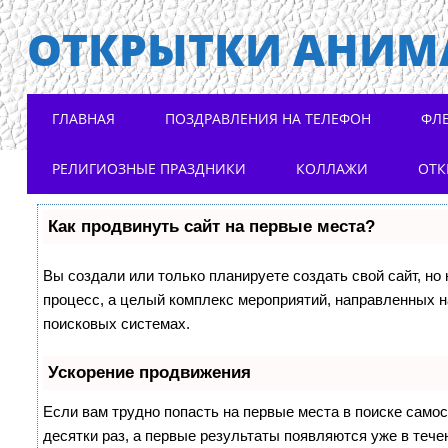
ОТКРЫТКИ АНИМ
Main menu
Skip to content
ГЛАВНАЯ
ПОЗДРАВЛЕНИЯ НА ТЕЛЕФОН
ФЛ
РЕЛИГИОЗНЫЕ ПРАЗДНИКИ
КОЛЛАЖИ
ОТК
Как продвинуть сайт на первые места?
Вы создали или только планируете создать свой сайт, но 
процесс, а целый комплекс мероприятий, направленных н
поисковых системах.
Ускорение продвижения
Если вам трудно попасть на первые места в поиске само
десятки раз, а первые результаты появляются уже в течен