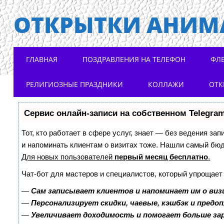
ОТКРЫТКИ АНИМ
Main menu
Skip to content
ГЛАВНАЯ
ПОЗДРАВЛЕНИЯ НА ТЕЛЕФОН
ФЛ
РЕЛИГИОЗНЫЕ ПРАЗДНИКИ
КОЛЛАЖИ
ОТК
Сервис онлайн-записи на собственном Telegra
Тот, кто работает в сфере услуг, знает — без ведения зап
и напоминать клиентам о визитах тоже. Нашли самый бю
Для новых пользователей
первый месяц бесплатно
.
Чат-бот для мастеров и специалистов, который упрощает
—
Сам записывает клиентов и напоминает им о виз
—
Персонализирует скидки, чаевые, кэшбэк и предо
—
Увеличивает доходимость и помогает больше з