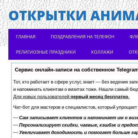
ОТКРЫТКИ АНИМ
Main menu
Skip to content
ГЛАВНАЯ
ПОЗДРАВЛЕНИЯ НА ТЕЛЕФОН
ФЛ
РЕЛИГИОЗНЫЕ ПРАЗДНИКИ
КОЛЛАЖИ
ОТК
Сервис онлайн-записи на собственном Telegra
Тот, кто работает в сфере услуг, знает — без ведения зап
и напоминать клиентам о визитах тоже. Нашли самый бю
Для новых пользователей
первый месяц бесплатно
.
Чат-бот для мастеров и специалистов, который упрощает
—
Сам записывает клиентов и напоминает им о виз
—
Персонализирует скидки, чаевые, кэшбэк и предо
—
Увеличивает доходимость и помогает больше з