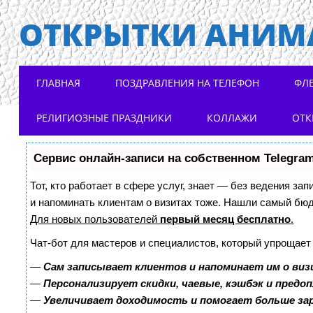
ОТКРЫТКИ АНИМ
Main menu
Skip to content
ГЛАВНАЯ
ПОЗДРАВЛЕНИЯ НА ТЕЛЕФОН
ФЛ
РЕЛИГИОЗНЫЕ ПРАЗДНИКИ
КОЛЛАЖИ
ОТК
Сервис онлайн-записи на собственном Telegra
Тот, кто работает в сфере услуг, знает — без ведения зап
и напоминать клиентам о визитах тоже. Нашли самый бю
Для новых пользователей
первый месяц бесплатно
.
Чат-бот для мастеров и специалистов, который упрощает
—
Сам записывает клиентов и напоминает им о виз
—
Персонализирует скидки, чаевые, кэшбэк и предо
—
Увеличивает доходимость и помогает больше з