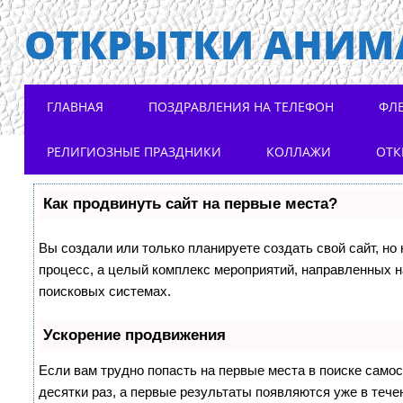
ОТКРЫТКИ АНИМ
Main menu
Skip to content
ГЛАВНАЯ
ПОЗДРАВЛЕНИЯ НА ТЕЛЕФОН
ФЛ
РЕЛИГИОЗНЫЕ ПРАЗДНИКИ
КОЛЛАЖИ
ОТК
Как продвинуть сайт на первые места?
Вы создали или только планируете создать свой сайт, но 
процесс, а целый комплекс мероприятий, направленных н
поисковых системах.
Ускорение продвижения
Если вам трудно попасть на первые места в поиске само
десятки раз, а первые результаты появляются уже в течен