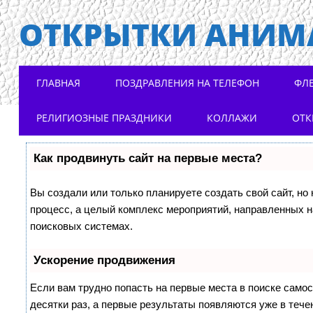
ОТКРЫТКИ АНИМ
Main menu
Skip to content
ГЛАВНАЯ
ПОЗДРАВЛЕНИЯ НА ТЕЛЕФОН
ФЛ
РЕЛИГИОЗНЫЕ ПРАЗДНИКИ
КОЛЛАЖИ
ОТК
Как продвинуть сайт на первые места?
Вы создали или только планируете создать свой сайт, но 
процесс, а целый комплекс мероприятий, направленных н
поисковых системах.
Ускорение продвижения
Если вам трудно попасть на первые места в поиске само
десятки раз, а первые результаты появляются уже в течен