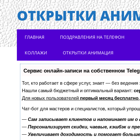
ОТКРЫТКИ АНИ
Main menu
Skip to content
ГЛАВНАЯ
ПОЗДРАВЛЕНИЯ НА ТЕЛЕФОН
КОЛЛАЖИ
ОТКРЫТКИ АНИМАЦИЯ
Сервис онлайн-записи на собственном Tele
Тот, кто работает в сфере услуг, знает — без ведения
Нашли самый бюджетный и оптимальный вариант:
се
Для новых пользователей
первый месяц бесплатно
.
Чат-бот для мастеров и специалистов, который упрощ
—
Сам записывает клиентов и напоминает им о 
—
Персонализирует скидки, чаевые, кэшбэк и пр
—
Увеличивает доходимость и помогает больш