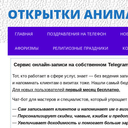
ОТКРЫТКИ АНИМ
Main menu
Skip to content
ГЛАВНАЯ
ПОЗДРАВЛЕНИЯ НА ТЕЛЕФОН
НО
АФОРИЗМЫ
РЕЛИГИОЗНЫЕ ПРАЗДНИКИ
К
Сервис онлайн-записи на собственном Telegra
Тот, кто работает в сфере услуг, знает — без ведения зап
и напоминать клиентам о визитах тоже. Нашли самый бю
Для новых пользователей
первый месяц бесплатно
.
Чат-бот для мастеров и специалистов, который упрощает
—
Сам записывает клиентов и напоминает им о виз
—
Персонализирует скидки, чаевые, кэшбэк и предо
—
Увеличивает доходимость и помогает больше з