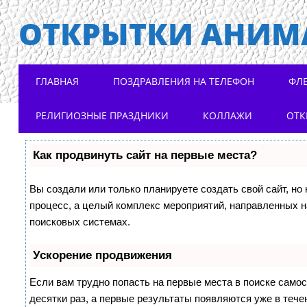
ОТКРЫТКИ АНИМ
Main menu
Skip to content
ГЛАВНАЯ
ПОЗДРАВЛЕНИЯ НА ТЕЛЕФОН
ФЛ
РЕЛИГИОЗНЫЕ ПРАЗДНИКИ
КОЛЛАЖИ
ОТК
Как продвинуть сайт на первые места?
Вы создали или только планируете создать свой сайт, но 
процесс, а целый комплекс мероприятий, направленных н
поисковых системах.
Ускорение продвижения
Если вам трудно попасть на первые места в поиске само
десятки раз, а первые результаты появляются уже в течен