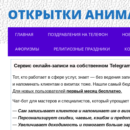
ОТКРЫТКИ АНИМ
Main menu
Skip to content
ГЛАВНАЯ
ПОЗДРАВЛЕНИЯ НА ТЕЛЕФОН
НО
АФОРИЗМЫ
РЕЛИГИОЗНЫЕ ПРАЗДНИКИ
К
Сервис онлайн-записи на собственном Telegra
Тот, кто работает в сфере услуг, знает — без ведения зап
и напоминать клиентам о визитах тоже. Нашли самый бю
Для новых пользователей
первый месяц бесплатно
.
Чат-бот для мастеров и специалистов, который упрощает
—
Сам записывает клиентов и напоминает им о виз
—
Персонализирует скидки, чаевые, кэшбэк и предо
—
Увеличивает доходимость и помогает больше з