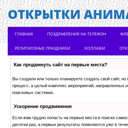
ОТКРЫТКИ АНИМ
Main menu
Skip to content
ГЛАВНАЯ
ПОЗДРАВЛЕНИЯ НА ТЕЛЕФОН
ФЛ
РЕЛИГИОЗНЫЕ ПРАЗДНИКИ
КОЛЛАЖИ
ОТК
Как продвинуть сайт на первые места?
Вы создали или только планируете создать свой сайт, но 
процесс, а целый комплекс мероприятий, направленных н
поисковых системах.
Ускорение продвижения
Если вам трудно попасть на первые места в поиске само
десятки раз, а первые результаты появляются уже в течен