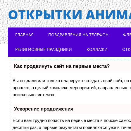
ОТКРЫТКИ АНИМ
Main menu
Skip to content
ГЛАВНАЯ
ПОЗДРАВЛЕНИЯ НА ТЕЛЕФОН
ФЛ
РЕЛИГИОЗНЫЕ ПРАЗДНИКИ
КОЛЛАЖИ
ОТК
Как продвинуть сайт на первые места?
Вы создали или только планируете создать свой сайт, но 
процесс, а целый комплекс мероприятий, направленных н
поисковых системах.
Ускорение продвижения
Если вам трудно попасть на первые места в поиске само
десятки раз, а первые результаты появляются уже в течен