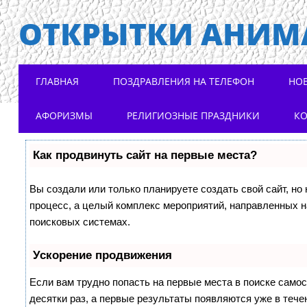
ОТКРЫТКИ АНИМ
Main menu
Skip to content
ГЛАВНАЯ
ПОЗДРАВЛЕНИЯ НА ТЕЛЕФОН
НО
АФОРИЗМЫ
РЕЛИГИОЗНЫЕ ПРАЗДНИКИ
К
Как продвинуть сайт на первые места?
Вы создали или только планируете создать свой сайт, но 
процесс, а целый комплекс мероприятий, направленных н
поисковых системах.
Ускорение продвижения
Если вам трудно попасть на первые места в поиске само
десятки раз, а первые результаты появляются уже в течен