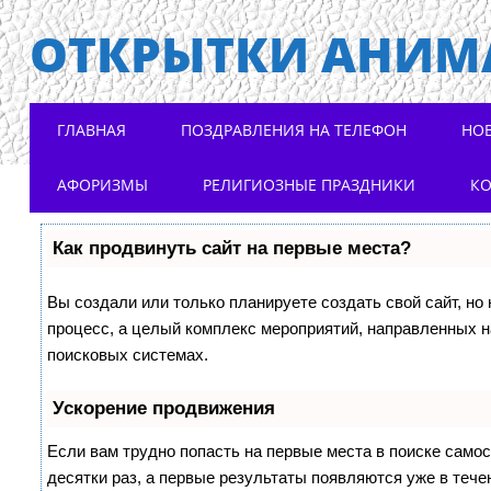
ОТКРЫТКИ АНИМ
Main menu
Skip to content
ГЛАВНАЯ
ПОЗДРАВЛЕНИЯ НА ТЕЛЕФОН
НО
АФОРИЗМЫ
РЕЛИГИОЗНЫЕ ПРАЗДНИКИ
К
Как продвинуть сайт на первые места?
Вы создали или только планируете создать свой сайт, но 
процесс, а целый комплекс мероприятий, направленных н
поисковых системах.
Ускорение продвижения
Если вам трудно попасть на первые места в поиске само
десятки раз, а первые результаты появляются уже в течен