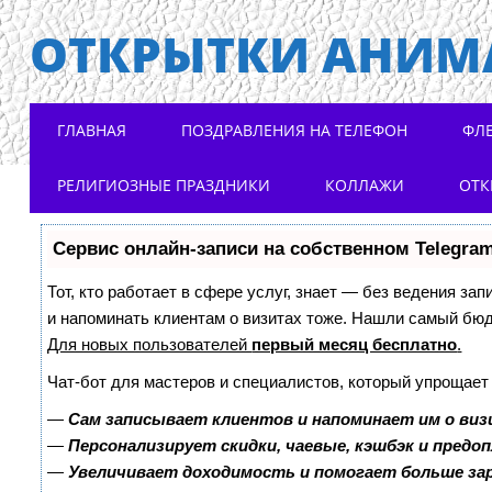
ОТКРЫТКИ АНИМ
Main menu
Skip to content
ГЛАВНАЯ
ПОЗДРАВЛЕНИЯ НА ТЕЛЕФОН
ФЛ
РЕЛИГИОЗНЫЕ ПРАЗДНИКИ
КОЛЛАЖИ
ОТК
Сервис онлайн-записи на собственном Telegra
Тот, кто работает в сфере услуг, знает — без ведения зап
и напоминать клиентам о визитах тоже. Нашли самый бю
Для новых пользователей
первый месяц бесплатно
.
Чат-бот для мастеров и специалистов, который упрощает
—
Сам записывает клиентов и напоминает им о виз
—
Персонализирует скидки, чаевые, кэшбэк и предо
—
Увеличивает доходимость и помогает больше з