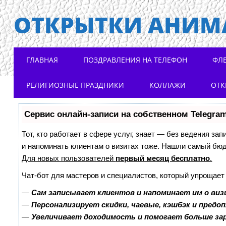
ОТКРЫТКИ АНИМ
Main menu
Skip to content
ГЛАВНАЯ
ПОЗДРАВЛЕНИЯ НА ТЕЛЕФОН
ФЛ
РЕЛИГИОЗНЫЕ ПРАЗДНИКИ
КОЛЛАЖИ
ОТК
Сервис онлайн-записи на собственном Telegra
Тот, кто работает в сфере услуг, знает — без ведения зап
и напоминать клиентам о визитах тоже. Нашли самый бю
Для новых пользователей
первый месяц бесплатно
.
Чат-бот для мастеров и специалистов, который упрощает
—
Сам записывает клиентов и напоминает им о виз
—
Персонализирует скидки, чаевые, кэшбэк и предо
—
Увеличивает доходимость и помогает больше з