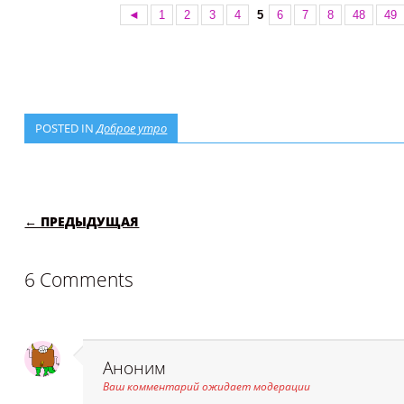
◄
1
2
3
4
5
6
7
8
48
49
POSTED IN
Доброе утро
POST NAVIGATION
← ПРЕДЫДУЩАЯ
6 Comments
Аноним
Ваш комментарий ожидает модерации