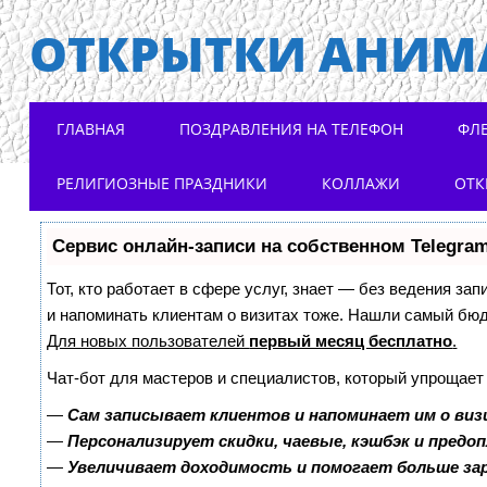
ОТКРЫТКИ АНИМ
Main menu
Skip to content
ГЛАВНАЯ
ПОЗДРАВЛЕНИЯ НА ТЕЛЕФОН
ФЛ
РЕЛИГИОЗНЫЕ ПРАЗДНИКИ
КОЛЛАЖИ
ОТК
Сервис онлайн-записи на собственном Telegra
Тот, кто работает в сфере услуг, знает — без ведения зап
и напоминать клиентам о визитах тоже. Нашли самый бю
Для новых пользователей
первый месяц бесплатно
.
Чат-бот для мастеров и специалистов, который упрощает
—
Сам записывает клиентов и напоминает им о виз
—
Персонализирует скидки, чаевые, кэшбэк и предо
—
Увеличивает доходимость и помогает больше з