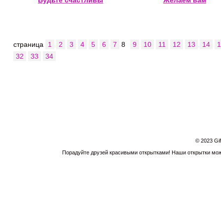
Будьте счастливы
Желаем вам
страница
1
2
3
4
5
6
7
8
9
10
11
12
13
14
32
33
34
© 2023 Gi
Порадуйте друзей красивыми открытками! Наши открытки можн