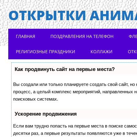
ОТКРЫТКИ АНИМ
Main menu
Skip to content
ГЛАВНАЯ
ПОЗДРАВЛЕНИЯ НА ТЕЛЕФОН
ФЛ
РЕЛИГИОЗНЫЕ ПРАЗДНИКИ
КОЛЛАЖИ
ОТК
Как продвинуть сайт на первые места?
Вы создали или только планируете создать свой сайт, но 
процесс, а целый комплекс мероприятий, направленных н
поисковых системах.
Ускорение продвижения
Если вам трудно попасть на первые места в поиске само
десятки раз, а первые результаты появляются уже в течен