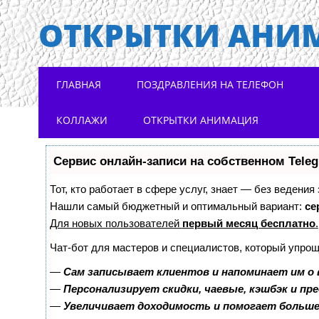
ОТКРЫТКИ АНИ
Main menu
Skip to content
ГЛАВНАЯ
ПОЗДРАВЛЕНИЯ НА ТЕЛЕФОН
КОЛЛАЖИ
ОТКРЫТКИ АНИМАЦИЯ
Сервис онлайн-записи на собственном Tele
Тот, кто работает в сфере услуг, знает — без ведения
Нашли самый бюджетный и оптимальный вариант:
се
Для новых пользователей
первый месяц бесплатно
.
Чат-бот для мастеров и специалистов, который упрощ
—
Сам записывает клиентов и напоминает им о 
—
Персонализирует скидки, чаевые, кэшбэк и пр
—
Увеличивает доходимость и помогает больш