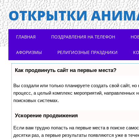
ОТКРЫТКИ АНИМ
Main menu
Skip to content
ГЛАВНАЯ
ПОЗДРАВЛЕНИЯ НА ТЕЛЕФОН
НО
АФОРИЗМЫ
РЕЛИГИОЗНЫЕ ПРАЗДНИКИ
К
Как продвинуть сайт на первые места?
Вы создали или только планируете создать свой сайт, но 
процесс, а целый комплекс мероприятий, направленных н
поисковых системах.
Ускорение продвижения
Если вам трудно попасть на первые места в поиске само
десятки раз, а первые результаты появляются уже в течен