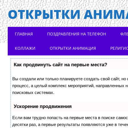
ОТКРЫТКИ АНИМ
Main menu
Skip to content
ГЛАВНАЯ
ПОЗДРАВЛЕНИЯ НА ТЕЛЕФОН
ФЛ
КОЛЛАЖИ
ОТКРЫТКИ АНИМАЦИЯ
РЕЛИГИ
Как продвинуть сайт на первые места?
Вы создали или только планируете создать свой сайт, но 
процесс, а целый комплекс мероприятий, направленных н
поисковых системах.
Ускорение продвижения
Если вам трудно попасть на первые места в поиске само
десятки раз, а первые результаты появляются уже в течен