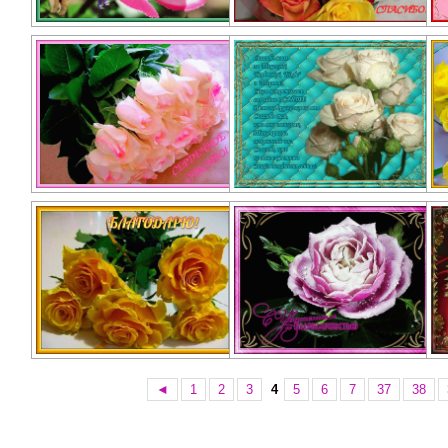
◄
1
2
3
4
5
6
7
37
38