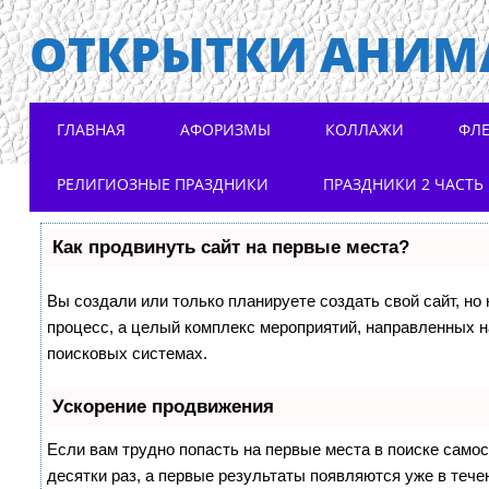
ОТКРЫТКИ АНИМ
Main menu
Skip to content
ГЛАВНАЯ
АФОРИЗМЫ
КОЛЛАЖИ
ФЛ
РЕЛИГИОЗНЫЕ ПРАЗДНИКИ
ПРАЗДНИКИ 2 ЧАСТЬ
Как продвинуть сайт на первые места?
Вы создали или только планируете создать свой сайт, но 
процесс, а целый комплекс мероприятий, направленных н
поисковых системах.
Ускорение продвижения
Если вам трудно попасть на первые места в поиске само
десятки раз, а первые результаты появляются уже в течен