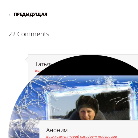
POST NAVIGATION
← ПРЕДЫДУЩАЯ
22 Comments
Татьяна Белова (Морозова )
Ваш комментарий ожидает модерации
спасибо
Аноним
Ваш комментарий ожидает модерации