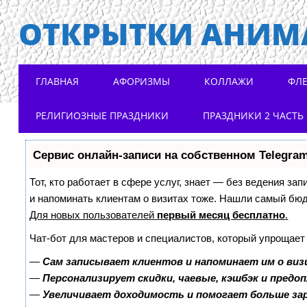
ОТКРЫТКИ АНИМ
Main menu
Skip to content
ГЛАВНАЯ
АФОРИЗМЫ
КОЛЛАЖИ
ФЛ
РЕЛИГИОЗНЫЕ ПРАЗДНИКИ
ПРАЗДНИКИ 2 ЧАСТЬ
Сервис онлайн-записи на собственном Telegra
Тот, кто работает в сфере услуг, знает — без ведения зап
и напоминать клиентам о визитах тоже. Нашли самый бю
Для новых пользователей
первый месяц бесплатно
.
Чат-бот для мастеров и специалистов, который упрощает
—
Сам записывает клиентов и напоминает им о виз
—
Персонализирует скидки, чаевые, кэшбэк и предо
—
Увеличивает доходимость и помогает больше з