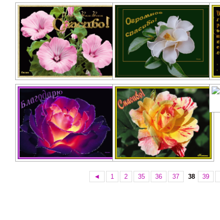
◄
1
2
35
36
37
38
39