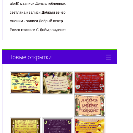
alert()
к записи
День влюбленных
светлана
к записи
Добрый вечер
Аноним
к записи
Добрый вечер
Раиса
к записи
С Днём рождения
Новые открытки