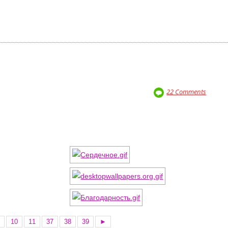
22 Comments
10
11
37
38
39
►