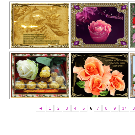
◄
1
2
3
4
5
6
7
8
9
37
3