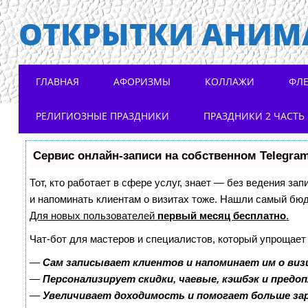
ОТКРЫТКИ АНИМ
Main menu
Skip to content
ГЛАВНАЯ
АФОРИЗМЫ
КОЛЛАЖИ
ФЛ
РЕЛИГИОЗНЫЕ ПРАЗДНИКИ
ПРАЗДНИКИ 2 ЧАСТЬ
Сервис онлайн-записи на собственном Telegra
Тот, кто работает в сфере услуг, знает — без ведения зап
и напоминать клиентам о визитах тоже. Нашли самый бю
Для новых пользователей
первый месяц бесплатно
.
Чат-бот для мастеров и специалистов, который упрощает
—
Сам записывает клиентов и напоминает им о виз
—
Персонализирует скидки, чаевые, кэшбэк и предо
—
Увеличивает доходимость и помогает больше з