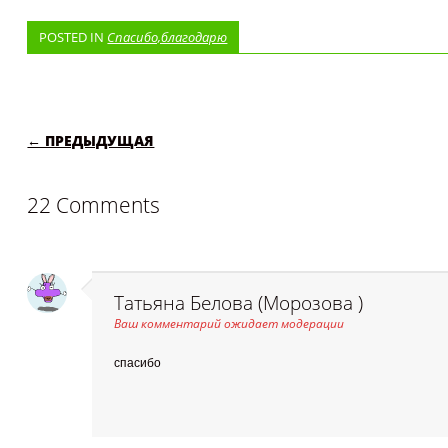
POSTED IN
Спасибо,благодарю
POST NAVIGATION
← ПРЕДЫДУЩАЯ
22 Comments
Татьяна Белова (Морозова )
Ваш комментарий ожидает модерации
спасибо