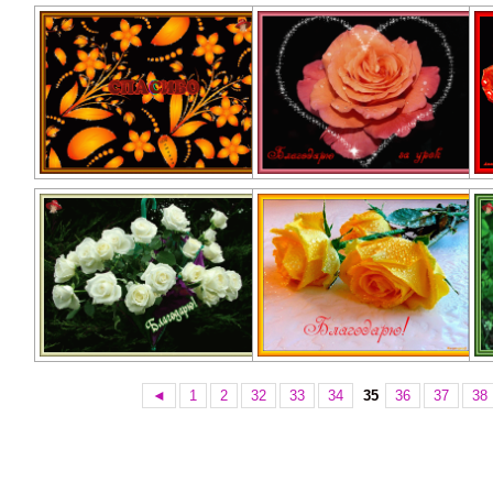
◄
1
2
32
33
34
35
36
37
38